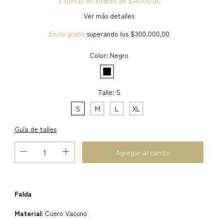
3
cuotas sin interés de
$74.700,00
Ver más detalles
Envío gratis
superando los
$300.000,00
Color:
Negro
Talle:
S
S
M
L
XL
Guía de talles
Falda
Material:
Cuero Vacuno