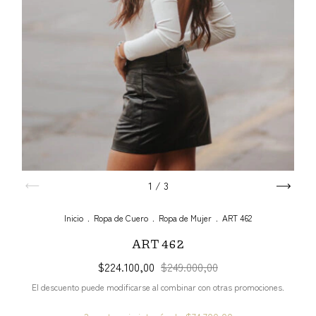
1
/
3
Inicio
.
Ropa de Cuero
.
Ropa de Mujer
.
ART 462
ART 462
$224.100,00
$249.000,00
El descuento puede modificarse al combinar con otras promociones.