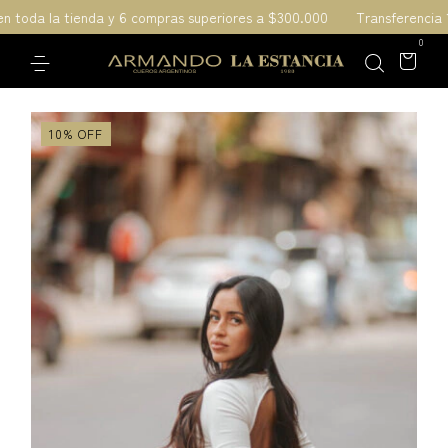
 toda la tienda y 6 compras superiores a $300.000
Transferencia 10%
0
10
%
OFF