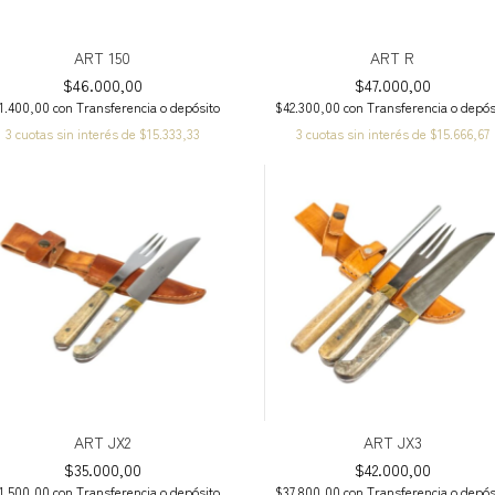
ART 150
ART R
$46.000,00
$47.000,00
1.400,00
con
Transferencia o depósito
$42.300,00
con
Transferencia o depós
3
cuotas sin interés de
$15.333,33
3
cuotas sin interés de
$15.666,67
ART JX2
ART JX3
$35.000,00
$42.000,00
1.500,00
con
Transferencia o depósito
$37.800,00
con
Transferencia o depós