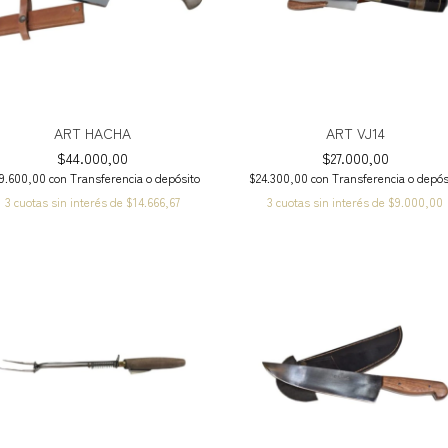
ART HACHA
ART VJ14
$44.000,00
$27.000,00
9.600,00
con
Transferencia o depósito
$24.300,00
con
Transferencia o depós
3
cuotas sin interés de
$14.666,67
3
cuotas sin interés de
$9.000,00