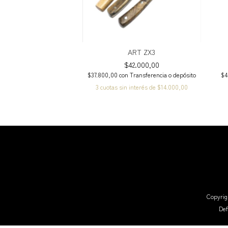
ART ZX3
$42.000,00
$37.800,00
con
Transferencia o depósito
$4
3
cuotas sin interés de
$14.000,00
Copyrig
Def