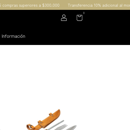
ras superiores a $300.000
Transferencia 10% adicional al momento 
0
Información