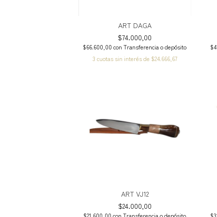
ART DAGA
$74.000,00
$66.600,00
con
Transferencia o depósito
$4
3
cuotas sin interés de
$24.666,67
ART VJ12
$24.000,00
$21.600,00
con
Transferencia o depósito
$3