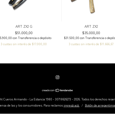
ART ZX2 G
ART ZX2
$51.000,00
$35.000,00
5.900,00
con
Transferencia o depósito
$31.500,00
con
Transferencia o depós
3
cuotas sin interés de
$17.000,00
3
cuotas sin interés de
$11.666,67
ht Cueros Armando - La Estancia 1980 - 30718626273 - 2026. Todos los derechos rese
ensa de las y los consumidores. Para reclamos
ingresá acá.
/
Botón de arrepentimi