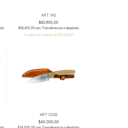
ART 140
$62.900,00
ito
$56.610,00
con
Transferencia o depósito
3
cuotas sin interés de
$20.966,67
ART D002
$40.000,00
ito
$36.000,00
con
Transferencia o depósito