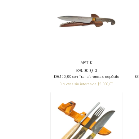
ART K
$29.000,00
$26.100,00
con
Transferencia o depósito
$3
3
cuotas sin interés de
$9.666,67