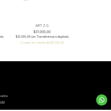
ART Z G
$37.000,00
ito
$33.300,00
con
Transferencia o depósito
3
cuotas sin interés de
$12.333,33
rvados.
ento