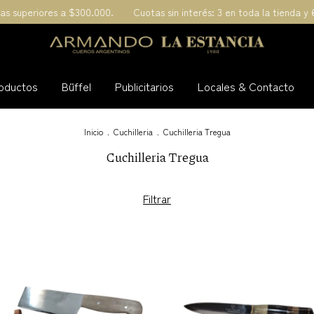
riores a $300.000.
Cuotas sin interés: 3 en toda la tienda y 6 comp
oductos
Büffel
Publicitarios
Locales & Contacto
Inicio
.
Cuchilleria
.
Cuchilleria Tregua
Cuchilleria Tregua
Filtrar