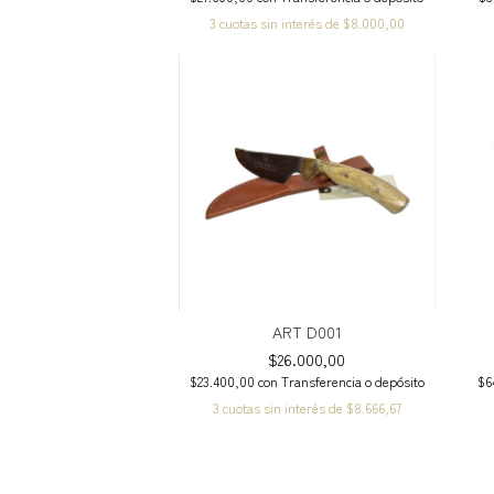
3
cuotas sin interés de
$8.000,00
ART D001
$26.000,00
$23.400,00
con
Transferencia o depósito
$6
3
cuotas sin interés de
$8.666,67