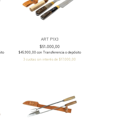
ART P1X3
$51.000,00
ito
$45.900,00
con
Transferencia o depósito
3
cuotas sin interés de
$17.000,00