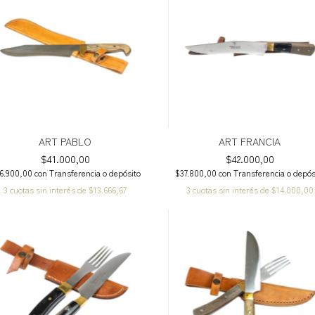
ART PABLO
ART FRANCIA
$41.000,00
$42.000,00
6.900,00
con
Transferencia o depósito
$37.800,00
con
Transferencia o depós
3
cuotas sin interés de
$13.666,67
3
cuotas sin interés de
$14.000,00