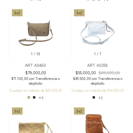
3x2
3x2
1
/
10
1
/
7
ART A0460
ART A0358
$79.000,00
$55.000,00
$89.000,00
$71.100,00
con
Transferencia o
$49.500,00
con
Transferencia o
depósito
depósito
3
cuotas sin interés de
$26.333,33
3
cuotas sin interés de
$18.333,33
+5
+2
3x2
3x2