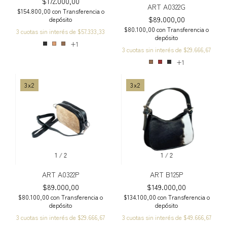
$172.000,00
ART A0322G
$154.800,00
con
Transferencia o
$89.000,00
depósito
$80.100,00
con
Transferencia o
3
cuotas sin interés de
$57.333,33
depósito
+1
3
cuotas sin interés de
$29.666,67
+1
3x2
3x2
1
/
2
1
/
2
ART A0322P
ART B125P
$89.000,00
$149.000,00
$80.100,00
con
Transferencia o
$134.100,00
con
Transferencia o
depósito
depósito
3
cuotas sin interés de
$29.666,67
3
cuotas sin interés de
$49.666,67