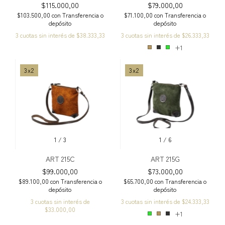
$115.000,00
$79.000,00
$103.500,00
con
Transferencia o
$71.100,00
con
Transferencia o
depósito
depósito
3
cuotas sin interés de
$38.333,33
3
cuotas sin interés de
$26.333,33
+1
3x2
3x2
1
/
3
1
/
6
ART 215C
ART 215G
$99.000,00
$73.000,00
$89.100,00
con
Transferencia o
$65.700,00
con
Transferencia o
depósito
depósito
3
cuotas sin interés de
3
cuotas sin interés de
$24.333,33
$33.000,00
+1