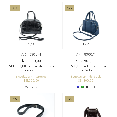
3x2
3x2
1
/
6
1
/
4
ART 8300/4
ART 8300/1
$153.900,00
$153.900,00
$138.510,00
con
Transferencia o
$138.510,00
con
Transferencia o
depósito
depósito
3
cuotas sin interés de
3
cuotas sin interés de
$51.300,00
$51.300,00
2 colores
+1
3x2
3x2