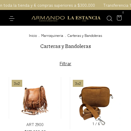
oda la tienda y 6 compras superiores a $300.000
Transferencia 10% 
0
Inicio
.
Marroquineria
.
Carteras y Bandoleras
Carteras y Bandoleras
Filtrar
3x2
3x2
1
/
8
1
/
6
ART 2900