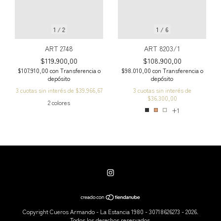
1
/
2
1
/
6
ART 2748
ART 8203/1
$119.900,00
$108.900,00
$107.910,00
con
Transferencia o
$98.010,00
con
Transferencia o
depósito
depósito
3
cuotas sin interés de
$39.966,67
3
cuotas sin interés de
$36.300,00
2 colores
+1
Copyright Cueros Armando - La Estancia 1980 - 30718626273 - 2026.
Todos los derechos reservados.