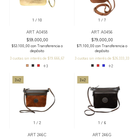
1
/
10
1
/
7
ART A0458
ART A0456
$59.000,00
$79.000,00
$53.100,00
con
Transferencia o
$71.100,00
con
Transferencia o
depósito
depósito
3
cuotas sin interés de
$19.666,67
3
cuotas sin interés de
$26.333,33
+3
+2
3x2
3x2
1
/
2
1
/
6
ART 246C
ART 246G