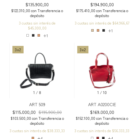
$135.900,00
$194.900,00
$122.310,00
con
Transferencia o
$175.410,00
con
Transferencia o
depósito
depósito
3
cuotas sin interés de
3
cuotas sin interés de
$64.966,67
$45.300,00
+1
+1
3x2
3x2
1
/
8
1
/
10
ART 509
ART A0200CIE
$115.000,00
$195.900,00
$169.000,00
$103.500,00
con
Transferencia o
$152.100,00
con
Transferencia o
depósito
depósito
3
cuotas sin interés de
$38.333,33
3
cuotas sin interés de
$56.333,33
+4
+4