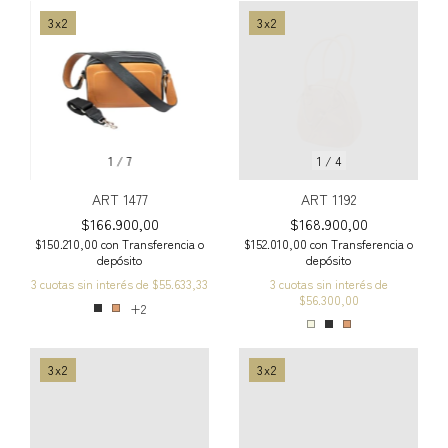
3x2
3x2
1
/
7
1
/
4
ART 1477
ART 1192
$166.900,00
$168.900,00
$150.210,00
con
Transferencia o
$152.010,00
con
Transferencia o
depósito
depósito
3
cuotas sin interés de
$55.633,33
3
cuotas sin interés de
$56.300,00
+2
3x2
3x2