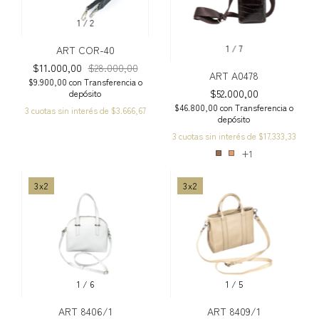
1
/
2
1
/
7
ART COR-40
$11.000,00
$28.000,00
ART A0478
$9.900,00
con
Transferencia o
$52.000,00
depósito
$46.800,00
con
Transferencia o
3
cuotas sin interés de
$3.666,67
depósito
3
cuotas sin interés de
$17.333,33
+1
3x2
3x2
1
/
6
1
/
5
ART 8406/1
ART 8409/1