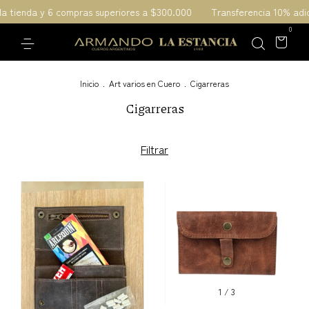
la tienda y 6 compras superiores a $300.000
Transferencia 10% adic
0
Inicio
.
Art varios en Cuero
.
Cigarreras
Cigarreras
Filtrar
1
/
3