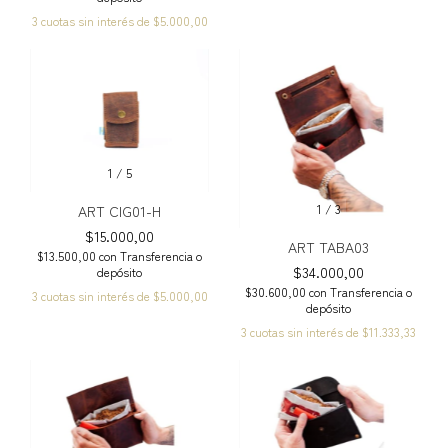
3
cuotas sin interés de
$5.000,00
1
/
5
1
/
3
ART CIG01-H
$15.000,00
ART TABA03
$13.500,00
con
Transferencia o
$34.000,00
depósito
$30.600,00
con
Transferencia o
3
cuotas sin interés de
$5.000,00
depósito
3
cuotas sin interés de
$11.333,33