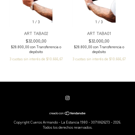
1
/
3
1
/
3
ART TABA02
ART TABA01
$32.000,00
$32.000,00
$28.800,00
con
Transferencia o
$28.800,00
con
Transferencia o
depósito
depósito
3
cuotas sin interés de
$10.666,67
3
cuotas sin interés de
$10.666,67
Copyright Cueros Armando - La Estancia 1980 - 30718626273 - 2026.
Todos los derechos reservados.