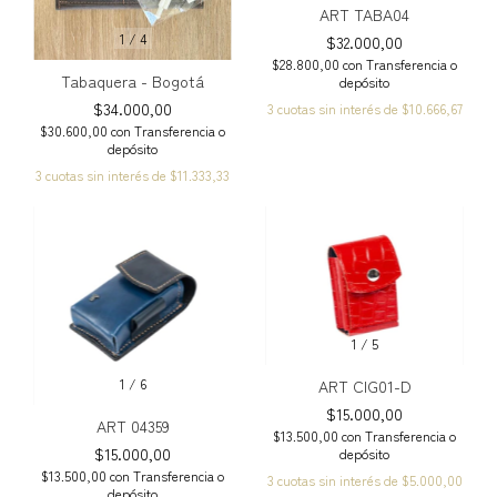
ART TABA04
1
/
4
$32.000,00
$28.800,00
con
Transferencia o
Tabaquera - Bogotá
depósito
$34.000,00
3
cuotas sin interés de
$10.666,67
$30.600,00
con
Transferencia o
depósito
3
cuotas sin interés de
$11.333,33
1
/
5
1
/
6
ART CIG01-D
$15.000,00
ART 04359
$13.500,00
con
Transferencia o
$15.000,00
depósito
$13.500,00
con
Transferencia o
3
cuotas sin interés de
$5.000,00
depósito