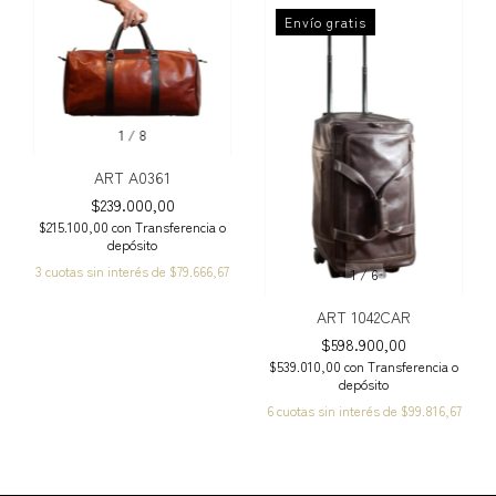
Envío gratis
1
/
8
ART A0361
$239.000,00
$215.100,00
con
Transferencia o
depósito
3
cuotas sin interés de
$79.666,67
1
/
6
ART 1042CAR
$598.900,00
$539.010,00
con
Transferencia o
depósito
6
cuotas sin interés de
$99.816,67