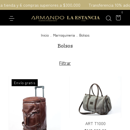
la tienda y 6 compras superiores a $300.000
Transferencia 10% adic
0
Inicio
.
Marroquineria
.
Bolsos
Bolsos
Filtrar
Envío gratis
1
/
6
ART T1000