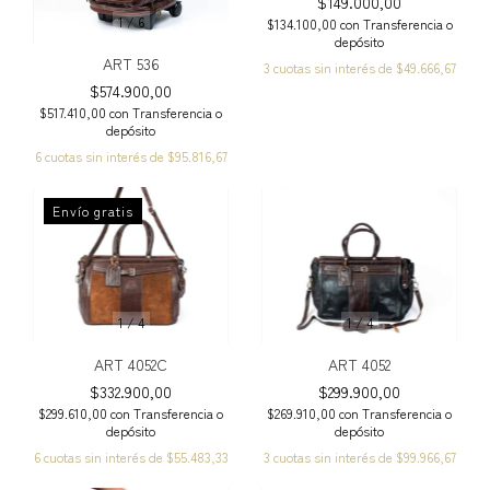
$149.000,00
1
/
6
$134.100,00
con
Transferencia o
depósito
ART 536
3
cuotas sin interés de
$49.666,67
$574.900,00
$517.410,00
con
Transferencia o
depósito
6
cuotas sin interés de
$95.816,67
Envío gratis
1
/
4
1
/
4
ART 4052C
ART 4052
$332.900,00
$299.900,00
$299.610,00
con
Transferencia o
$269.910,00
con
Transferencia o
depósito
depósito
6
cuotas sin interés de
$55.483,33
3
cuotas sin interés de
$99.966,67