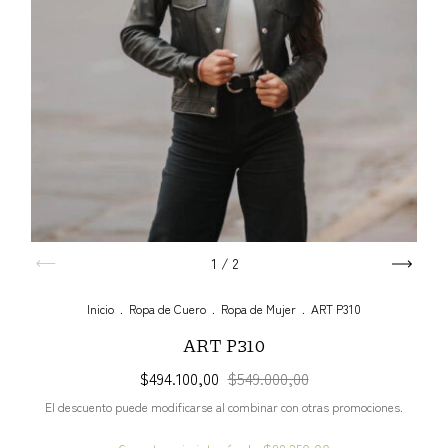
1
/
2
Inicio
.
Ropa de Cuero
.
Ropa de Mujer
.
ART P310
ART P310
$494.100,00
$549.000,00
El descuento puede modificarse al combinar con otras promociones.