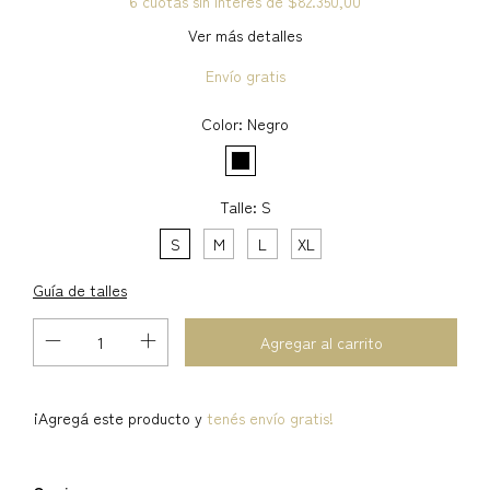
6
cuotas sin interés de
$82.350,00
Ver más detalles
Envío gratis
Color:
Negro
Talle:
S
S
M
L
XL
Guía de talles
¡Agregá este producto y
tenés envío gratis!