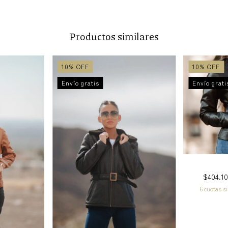
Productos similares
10
%
OFF
10
%
OFF
Envío gratis
Envío grati
$404.1
6
cuotas s