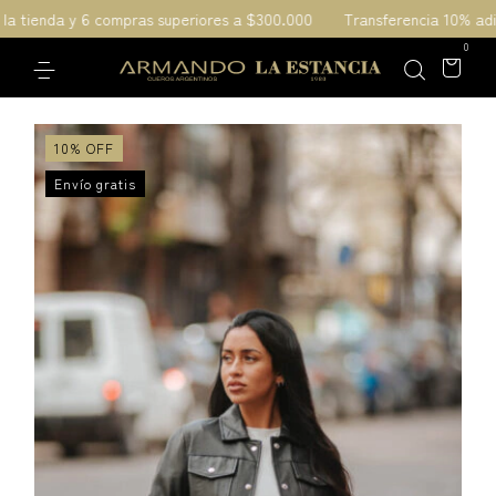
a tienda y 6 compras superiores a $300.000
Transferencia 10% adicio
0
10
%
OFF
Envío gratis