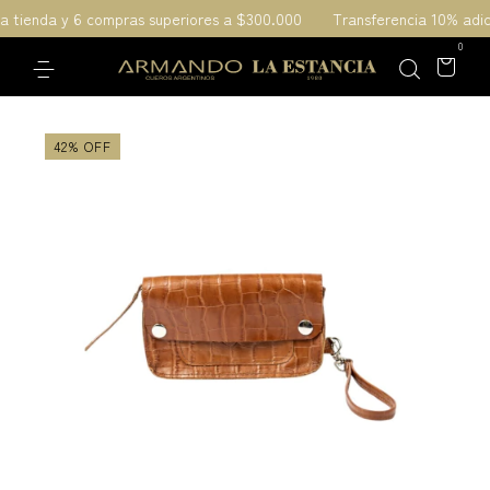
la tienda y 6 compras superiores a $300.000
Transferencia 10% adic
0
42
%
OFF