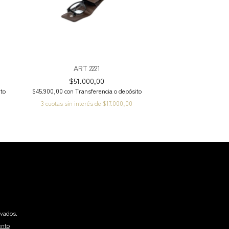
ART 2221
$51.000,00
ito
$45.900,00
con
Transferencia o depósito
3
cuotas sin interés de
$17.000,00
rvados.
ento