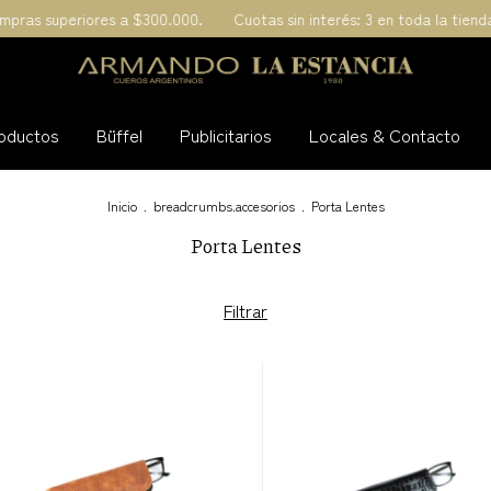
pras superiores a $300.000.
Cuotas sin interés: 3 en toda la tiend
oductos
Büffel
Publicitarios
Locales & Contacto
Inicio
.
breadcrumbs.accesorios
.
Porta Lentes
Porta Lentes
Filtrar