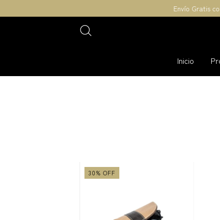
Envío Gratis com
Inicio
Pr
30
%
OFF