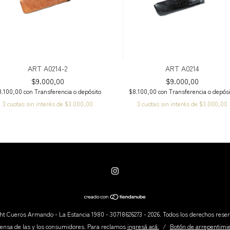
ART A0214-2
ART A0214
$9.000,00
$9.000,00
8.100,00
con
Transferencia o depósito
$8.100,00
con
Transferencia o depós
3
cuotas sin interés de
$3.000,00
3
cuotas sin interés de
$3.000,00
ht Cueros Armando - La Estancia 1980 - 30718626273 - 2026. Todos los derechos rese
ensa de las y los consumidores. Para reclamos
ingresá acá.
/
Botón de arrepentimi