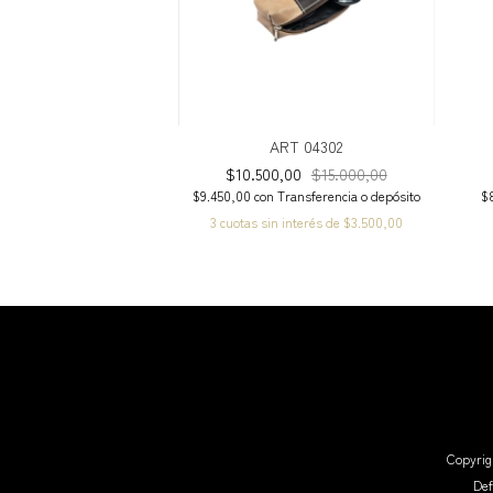
ART 04302
$10.500,00
$15.000,00
$9.450,00
con
Transferencia o depósito
$
3
cuotas sin interés de
$3.500,00
Copyrig
Def